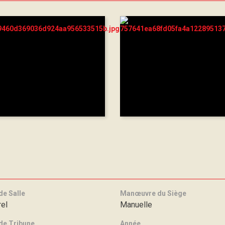
de Salle
Manœuvre du Siège
rel
Manuelle
de Tribune
Année