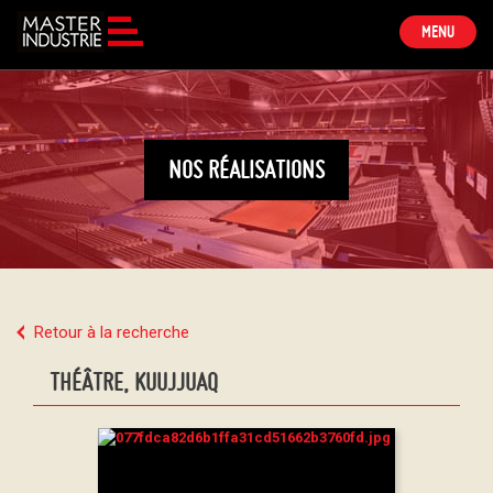
TOGGLE
MENU
NAVIGATION
NOS RÉALISATIONS
Retour à la recherche
THÉÂTRE, KUUJJUAQ