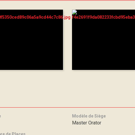
e
Modèle de Siège
Master Orator
e de Places