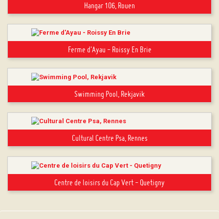
Hangar 106, Rouen
Ferme d'Ayau - Roissy En Brie
Swimming Pool, Rekjavik
Cultural Centre Psa, Rennes
Centre de loisirs du Cap Vert - Quetigny