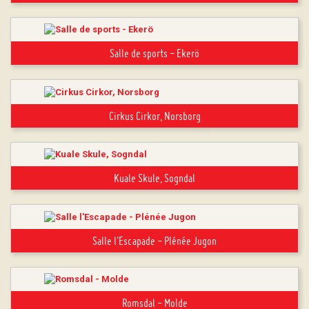
Salle de sports - Ekerö
Cirkus Cirkor, Norsborg
Kuale Skule, Sogndal
Salle l'Escapade - Plénée Jugon
Romsdal - Molde