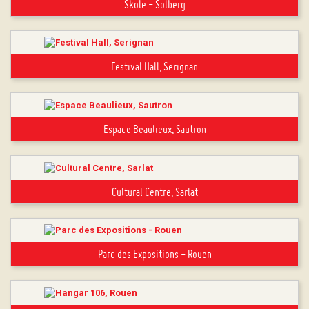
Skole - Solberg
Festival Hall, Serignan
Espace Beaulieux, Sautron
Cultural Centre, Sarlat
Parc des Expositions - Rouen