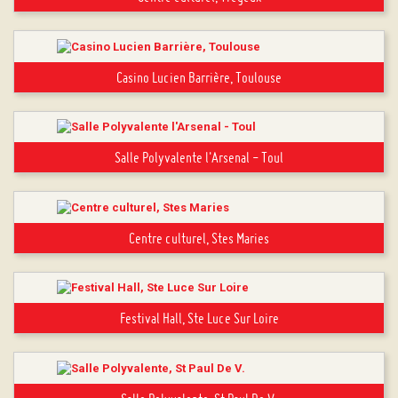
Casino Lucien Barrière, Toulouse
Salle Polyvalente l'Arsenal - Toul
Centre culturel, Stes Maries
Festival Hall, Ste Luce Sur Loire