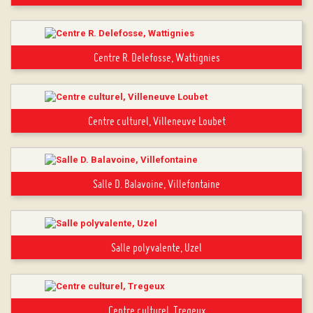
Centre R. Delefosse, Wattignies
Centre culturel, Villeneuve Loubet
Salle D. Balavoine, Villefontaine
Salle polyvalente, Uzel
Centre culturel, Tregeux