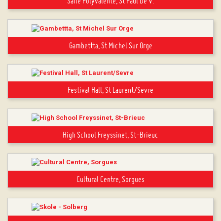
Salle Polyvalente, St Paul De V.
Gambettta, St Michel Sur Orge
Festival Hall, St Laurent/Sevre
High School Freyssinet, St-Brieuc
Cultural Centre, Sorgues